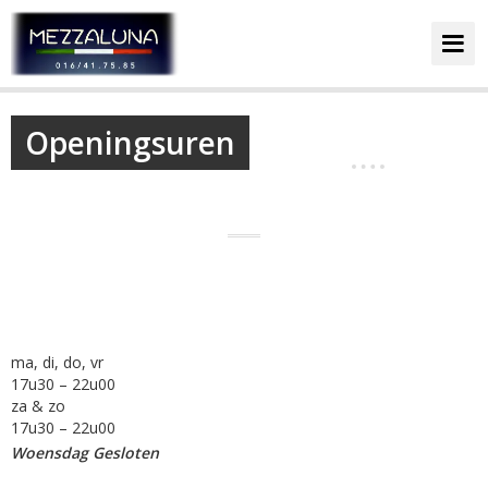
Home
Openingsuren
Menu
Gallerij
Openingsuren
ma, di, do, vr
Reservatie
17u30 – 22u00
za & zo
17u30 – 22u00
Contact
Woensdag Gesloten